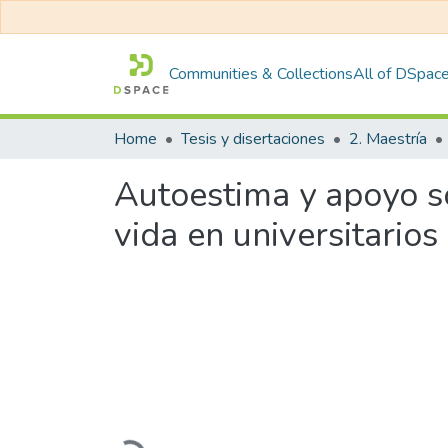
Communities & Collections
All of DSpac
Home
Tesis y disertaciones
2. Maestría
Autoestima y apoyo so
vida en universitario
Loading...