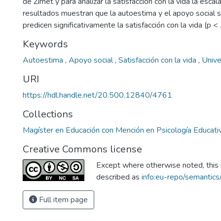
de Zimet y para analizar la satisfacción con la vida la esca
resultados muestran que la autoestima y el apoyo social 
predicen significativamente la satisfacción con la vida (p < 
Keywords
Autoestima
,
Apoyo social
,
Satisfacción con la vida
,
Unive
URI
https://hdl.handle.net/20.500.12840/4761
Collections
Magíster en Educación con Mención en Psicología Educati
Creative Commons license
Except where otherwise noted, this i
described as
info:eu-repo/semantic
Full item page