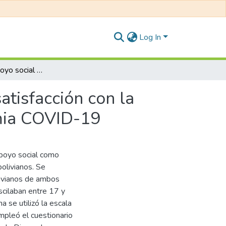
Log In
Autoestima y apoyo social como predictores de la satisfacción con la vida en universitarios bolivianos durante la pandemia COVID-19
atisfacción con la
emia COVID-19
apoyo social como
bolivianos. Se
livianos de ambos
cilaban entre 17 y
 se utilizó la escala
mpleó el cuestionario