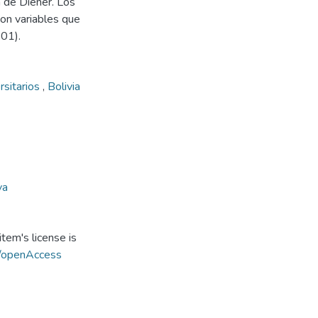
la de Diener. Los
son variables que
.01).
rsitarios
,
Bolivia
va
tem's license is
s/openAccess