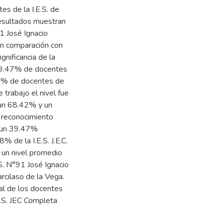
s de la I.E.S. de
resultados muestran
91 José Ignacio
en comparación con
ignificancia de la
 39.47% de docentes
13% de docentes de
e trabajo el nivel fue
 un 68.42% y un
l reconocimiento
n un 39.47%
% de la I.E.S. J.E.C.
n un nivel promedio
S. N°91 José Ignacio
rcilaso de la Vega.
ral de los docentes
E.S. JEC Completa