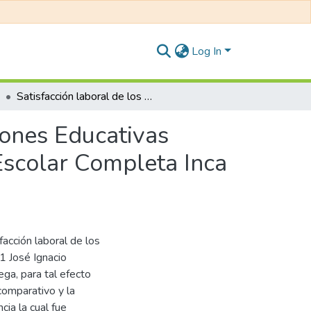
Log In
Satisfacción laboral de los docentes de las Instituciones Educativas Secundarias N° 91 José Ignacio Miranda y Jornada Escolar Completa Inca Garcilaso de la Vega de la ciudad de Juliaca-2020
ciones Educativas
Escolar Completa Inca
sfacción laboral de los
1 José Ignacio
ga, para tal efecto
comparativo y la
cia la cual fue