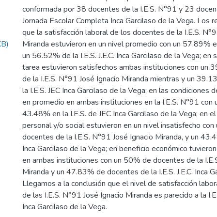
conformada por 38 docentes de la I.E.S. N°91 y 23 docente
Jornada Escolar Completa Inca Garcilaso de la Vega. Los 
que la satisfacción laboral de los docentes de la I.E.S. N°
KB)
Miranda estuvieron en un nivel promedio con un 57.89% 
un 56.52% de la I.E.S. J.E.C. Inca Garcilaso de la Vega; en s
tarea estuvieron satisfechos ambas instituciones con un
de la I.E.S. N°91 José Ignacio Miranda mientras y un 39.
la I.E.S. JEC Inca Garcilaso de la Vega; en las condiciones d
en promedio en ambas instituciones en la I.E.S. N°91 con
43.48% en la I.E.S. de JEC Inca Garcilaso de la Vega; en e
personal y/o social estuvieron en un nivel insatisfecho co
docentes de la I.E.S. N°91 José Ignacio Miranda, y un 43.48
Inca Garcilaso de la Vega; en beneficio económico tuviero
en ambas instituciones con un 50% de docentes de la I.E.
Miranda y un 47.83% de docentes de la I.E.S. J.E.C. Inca Ga
Llegamos a la conclusión que el nivel de satisfacción labo
de las I.E.S. N°91 José Ignacio Miranda es parecido a la I.
Inca Garcilaso de la Vega.