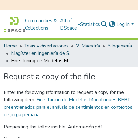
Communities &
All of
Statistics
Log In
Collections
DSpace
Home
Tesis y disertaciones
2. Maestría
5.Ingeniería
Magíster en Ingeniería de Sistemas con Mención en Dirección y Gestión en Tecnología de Información
Fine-Tuning de Modelos Monolingües BERT preentrenados para el análisis de sentimientos en contextos de jerga peruana
Request a copy of the file
Enter the following information to request a copy for the
following item:
Fine-Tuning de Modelos Monolingües BERT
preentrenados para el análisis de sentimientos en contextos
de jerga peruana
Requesting the following file: Autorización.pdf