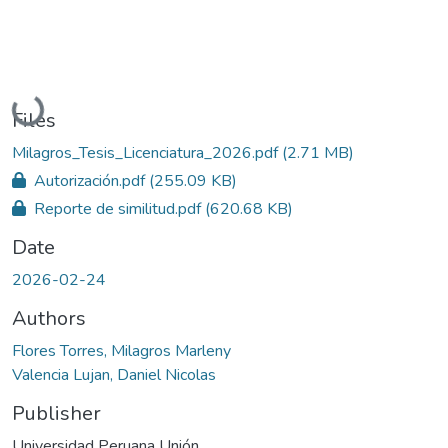
Loading...
Files
Milagros_Tesis_Licenciatura_2026.pdf
(2.71 MB)
Autorización.pdf
(255.09 KB)
Reporte de similitud.pdf
(620.68 KB)
Date
2026-02-24
Authors
Flores Torres, Milagros Marleny
Valencia Lujan, Daniel Nicolas
Publisher
Universidad Peruana Unión