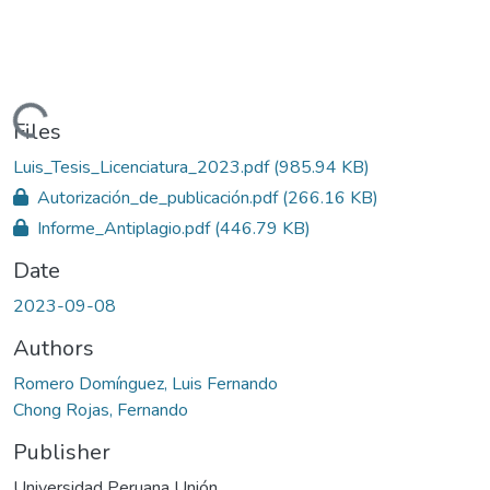
Loading...
Files
Luis_Tesis_Licenciatura_2023.pdf
(985.94 KB)
Autorización_de_publicación.pdf
(266.16 KB)
Informe_Antiplagio.pdf
(446.79 KB)
Date
2023-09-08
Authors
Romero Domínguez, Luis Fernando
Chong Rojas, Fernando
Publisher
Universidad Peruana Unión