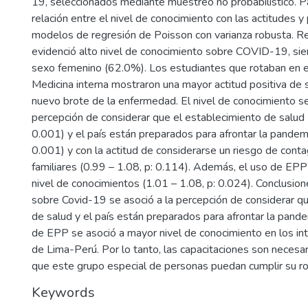
19, seleccionados mediante muestreo no probabilístico. P
relación entre el nivel de conocimiento con las actitudes y 
modelos de regresión de Poisson con varianza robusta. R
evidenció alto nivel de conocimiento sobre COVID-19, sie
sexo femenino (62.0%). Los estudiantes que rotaban en el
Medicina interna mostraron una mayor actitud positiva de s
nuevo brote de la enfermedad. El nivel de conocimiento se
percepción de considerar que el establecimiento de salud 
0.001) y el país están preparados para afrontar la pandem
0.001) y con la actitud de considerarse un riesgo de conta
familiares (0.99 – 1.08, p: 0.114). Además, el uso de EP
nivel de conocimientos (1.01 – 1.08, p: 0.024). Conclusion
sobre Covid-19 se asoció a la percepción de considerar q
de salud y el país están preparados para afrontar la pand
de EPP se asoció a mayor nivel de conocimiento en los in
de Lima-Perú. Por lo tanto, las capacitaciones son necesa
que este grupo especial de personas puedan cumplir su r
Keywords