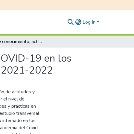
Log In
Nivel de conocimiento, actitudes y prácticas hacia COVID-19 en los Internos de Medicina de las universidades de Lima, 2021-2022
 COVID-19 en los
a, 2021-2022
ón de actitudes y
r el nivel de
des y prácticas en
estudio transversal
u internado en los
 Pandemia del Covid-