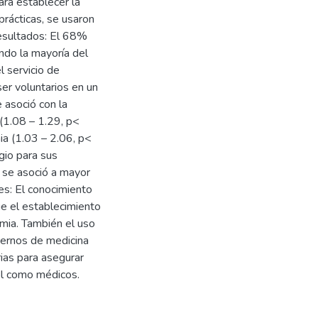
ara establecer la
prácticas, se usaron
esultados: El 68%
ndo la mayoría del
 servicio de
er voluntarios en un
 asoció con la
(1.08 – 1.29, p<
ia (1.03 – 2.06, p<
gio para sus
P se asoció a mayor
es: El conocimiento
ue el establecimiento
emia. También el uso
ternos de medicina
rias para asegurar
ol como médicos.