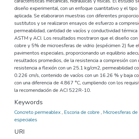
características mecánicas, hidráulicas y físicas. El estudio 
diseño experimental, con un enfoque cuantitativo y el tipo
)
aplicada. Se elaboraron muestras con diferentes proporci
sustitutos y se realizaron ensayos de esfuerzo a compresió
permeabilidad, cantidad de vacíos y conductividad térmic
ASTM y ACI. Los resultados mostraron que el diseño con
cobre y 5% de microesferas de vidrio (espécimen 2) fue e
pavimentos especiales, proporcionando un equilibrio adec
resultados promedios, de la resistencia a compresión con
resistencia a flexión con un 25.1 kg/cm2, permeabilidad co
0.226 cm/s, contenido de vacíos con un 16.26 % y baja co
con una diferencia de 4.867 °C, cumpliendo con los requis
la recomendación de ACI 522R-10.
Keywords
Concreto permeablex
,
Escoria de cobre
,
Microesferas de 
especiales
URI