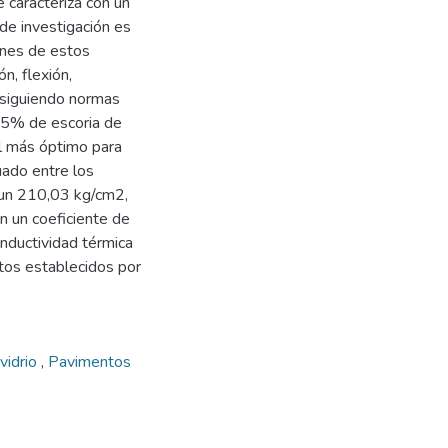
se caracteriza con un
 de investigación es
ones de estos
n, flexión,
a siguiendo normas
 5% de escoria de
l más óptimo para
uado entre los
 un 210,03 kg/cm2,
n un coeficiente de
nductividad térmica
itos establecidos por
vidrio
,
Pavimentos