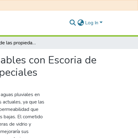
Log In
Evaluación de las propiedades en Concretos Permeables con Escoria de Cobre y Microesferas de Vidrio para pavimentos especiales
ables con Escoria de
peciales
 aguas pluviales en
 actuales, ya que las
mpermeabilidad que
s bajas. El cometido
eras de vidrio y
 mejoraría sus