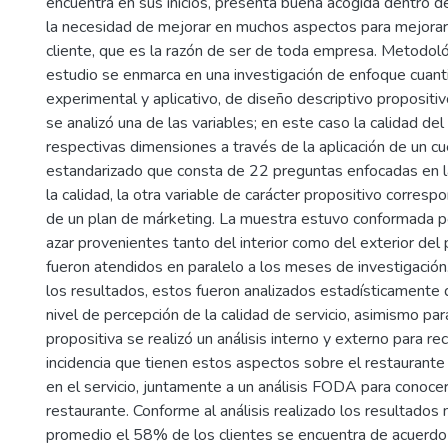
encuentra en sus inicios, presenta buena acogida dentro de 
la necesidad de mejorar en muchos aspectos para mejorar l
cliente, que es la razón de ser de toda empresa. Metodol
estudio se enmarca en una investigación de enfoque cuanti
experimental y aplicativo, de diseño descriptivo propositivo
se analizó una de las variables; en este caso la calidad del 
respectivas dimensiones a través de la aplicación de un cu
estandarizado que consta de 22 preguntas enfocadas en 
la calidad, la otra variable de carácter propositivo corres
de un plan de márketing. La muestra estuvo conformada po
azar provenientes tanto del interior como del exterior del p
fueron atendidos en paralelo a los meses de investigació
los resultados, estos fueron analizados estadísticamente
nivel de percepción de la calidad de servicio, asimismo para
propositiva se realizó un análisis interno y externo para re
incidencia que tienen estos aspectos sobre el restaurant
en el servicio, juntamente a un análisis FODA para conocer 
restaurante. Conforme al análisis realizado los resultado
promedio el 58% de los clientes se encuentra de acuerdo