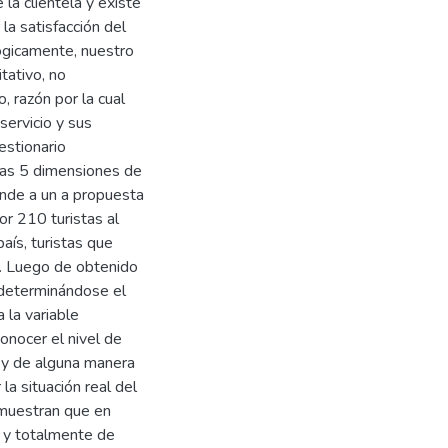
la clientela y existe
a satisfacción del
ógicamente, nuestro
tativo, no
, razón por la cual
servicio y sus
estionario
las 5 dimensiones de
ponde a un a propuesta
r 210 turistas al
aís, turistas que
n. Luego de obtenido
 determinándose el
 la variable
conocer el nivel de
e y de alguna manera
la situación real del
s muestran que en
 y totalmente de