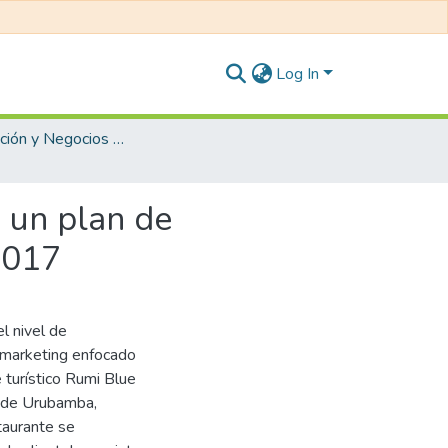
Log In
Administración y Negocios Internacionales
e un plan de
2017
l nivel de
e marketing enfocado
e turístico Rumi Blue
a de Urubamba,
taurante se