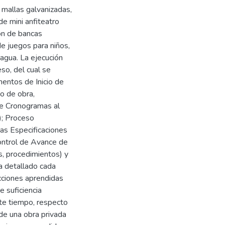
 mallas galvanizadas,
de mini anfiteatro
ión de bancas
de juegos para niños,
 agua. La ejecución
so, del cual se
entos de Inicio de
o de obra,
de Cronogramas al
); Proceso
as Especificaciones
Control de Avance de
s, procedimientos) y
ha detallado cada
cciones aprendidas
e suficiencia
ste tiempo, respecto
de una obra privada