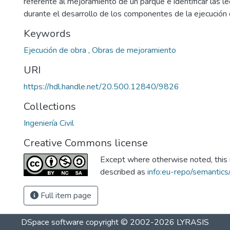
referente al mejoramiento de un parque e identificar las l
durante el desarrollo de los componentes de la ejecución 
Keywords
Ejecución de obra
,
Obras de mejoramiento
URI
https://hdl.handle.net/20.500.12840/9826
Collections
Ingeniería Civil
Creative Commons license
Except where otherwise noted, this i
described as
info:eu-repo/semantic
Full item page
DSpace software
copyright © 2002-2026
LYRASIS