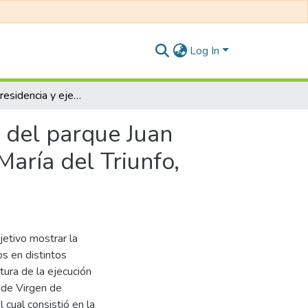
Log In
Informe de residencia y ejecución del mejoramiento del parque Juan XXIII en la zona de virgen de Lourdes distrito Villa María del Triunfo, provincia y departamento de Lima
o del parque Juan
María del Triunfo,
jetivo mostrar la
s en distintos
tura de la ejecución
 de Virgen de
l cual consistió en la