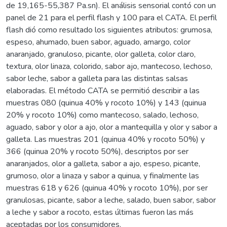
de 19,165-55,387 Pa.sn). El análisis sensorial contó con un
panel de 21 para el perfil flash y 100 para el CATA. El perfil
flash dió como resultado los siguientes atributos: grumosa,
espeso, ahumado, buen sabor, aguado, amargo, color
anaranjado, granuloso, picante, olor galleta, color claro,
textura, olor linaza, colorido, sabor ajo, mantecoso, lechoso,
sabor leche, sabor a galleta para las distintas salsas
elaboradas. El método CATA se permitió describir a las
muestras 080 (quinua 40% y rocoto 10%) y 143 (quinua
20% y rocoto 10%) como mantecoso, salado, lechoso,
aguado, sabor y olor a ajo, olor a mantequilla y olor y sabor a
galleta. Las muestras 201 (quinua 40% y rocoto 50%) y
366 (quinua 20% y rocoto 50%), descriptos por ser
anaranjados, olor a galleta, sabor a ajo, espeso, picante,
grumoso, olor a linaza y sabor a quinua, y finalmente las
muestras 618 y 626 (quinua 40% y rocoto 10%), por ser
granulosas, picante, sabor a leche, salado, buen sabor, sabor
a leche y sabor a rocoto, estas últimas fueron las más
aceptadas por los consumidores.