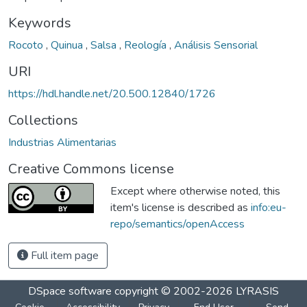
Keywords
Rocoto
,
Quinua
,
Salsa
,
Reología
,
Análisis Sensorial
URI
https://hdl.handle.net/20.500.12840/1726
Collections
Industrias Alimentarias
Creative Commons license
Except where otherwise noted, this
item's license is described as
info:eu-
repo/semantics/openAccess
Full item page
DSpace software
copyright © 2002-2026
LYRASIS