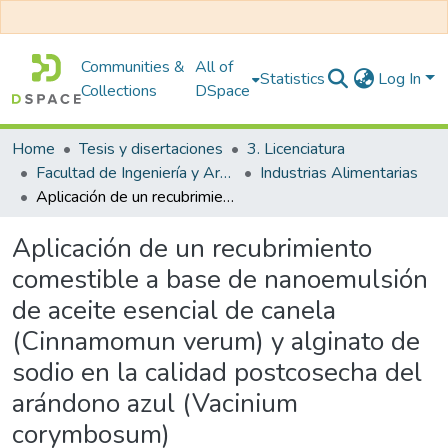
Communities &
All of
Statistics
Log In
Collections
DSpace
Home
Tesis y disertaciones
3. Licenciatura
Facultad de Ingeniería y Arquitectura
Industrias Alimentarias
Aplicación de un recubrimiento comestible a base de nanoemulsión de aceite esencial de canela (Cinnamomun verum) y alginato de sodio en la calidad postcosecha del arándono azul (Vacinium corymbosum)
Aplicación de un recubrimiento
comestible a base de nanoemulsión
de aceite esencial de canela
(Cinnamomun verum) y alginato de
sodio en la calidad postcosecha del
arándono azul (Vacinium
corymbosum)