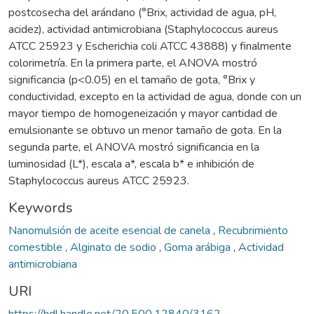
postcosecha del arándano (°Brix, actividad de agua, pH,
acidez), actividad antimicrobiana (Staphylococcus aureus
ATCC 25923 y Escherichia coli ATCC 43888) y finalmente
colorimetría. En la primera parte, el ANOVA mostró
significancia (p<0.05) en el tamaño de gota, °Brix y
conductividad, excepto en la actividad de agua, donde con un
mayor tiempo de homogeneización y mayor cantidad de
emulsionante se obtuvo un menor tamaño de gota. En la
segunda parte, el ANOVA mostró significancia en la
luminosidad (L*), escala a*, escala b* e inhibición de
Staphylococcus aureus ATCC 25923.
Keywords
Nanomulsión de aceite esencial de canela
,
Recubrimiento
comestible
,
Alginato de sodio
,
Goma arábiga
,
Actividad
antimicrobiana
URI
https://hdl.handle.net/20.500.12840/3162