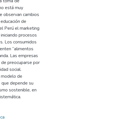
la toma de
 no está muy
 se observan cambios
 educación de
 el Perú el marketing
 iniciando procesos
os. Los consumidos
enten “alimentos
manda. Las empresas
n de preocuparse por
idad social.
o modelo de
os que depende su
ismo sostenible, en
istemática.
ica