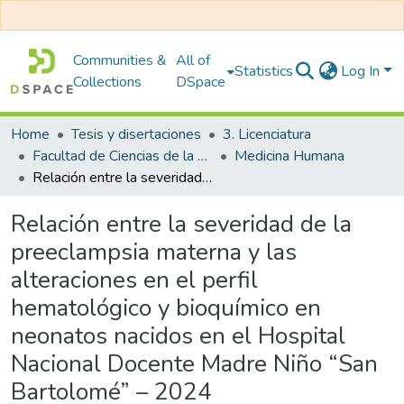
Communities &
All of
Statistics
Log In
Collections
DSpace
Home
Tesis y disertaciones
3. Licenciatura
Facultad de Ciencias de la Salud
Medicina Humana
Relación entre la severidad de la preeclampsia materna y las alteraciones en el perfil hematológico y bioquímico en neonatos nacidos en el Hospital Nacional Docente Madre Niño “San Bartolomé” – 2024
Relación entre la severidad de la
preeclampsia materna y las
alteraciones en el perfil
hematológico y bioquímico en
neonatos nacidos en el Hospital
Nacional Docente Madre Niño “San
Bartolomé” – 2024