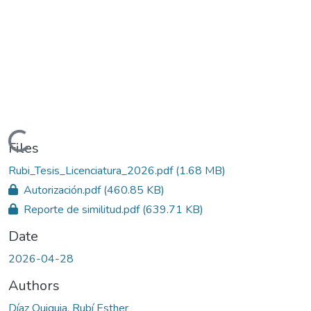
Loading...
Files
Rubi_Tesis_Licenciatura_2026.pdf
(1.68 MB)
Autorización.pdf
(460.85 KB)
Reporte de similitud.pdf
(639.71 KB)
Date
2026-04-28
Authors
Díaz Quiquia, Rubí Esther