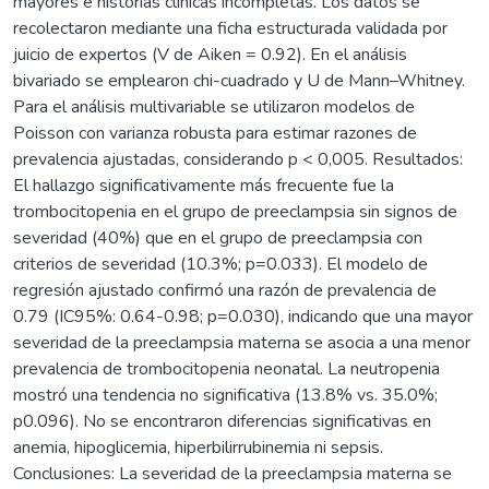
mayores e historias clínicas incompletas. Los datos se
recolectaron mediante una ficha estructurada validada por
juicio de expertos (V de Aiken = 0.92). En el análisis
bivariado se emplearon chi-cuadrado y U de Mann–Whitney.
Para el análisis multivariable se utilizaron modelos de
Poisson con varianza robusta para estimar razones de
prevalencia ajustadas, considerando p < 0,005. Resultados:
El hallazgo significativamente más frecuente fue la
trombocitopenia en el grupo de preeclampsia sin signos de
severidad (40%) que en el grupo de preeclampsia con
criterios de severidad (10.3%; p=0.033). El modelo de
regresión ajustado confirmó una razón de prevalencia de
0.79 (IC95%: 0.64-0.98; p=0.030), indicando que una mayor
severidad de la preeclampsia materna se asocia a una menor
prevalencia de trombocitopenia neonatal. La neutropenia
mostró una tendencia no significativa (13.8% vs. 35.0%;
p0.096). No se encontraron diferencias significativas en
anemia, hipoglicemia, hiperbilirrubinemia ni sepsis.
Conclusiones: La severidad de la preeclampsia materna se