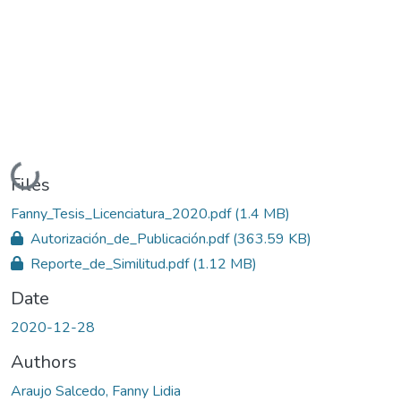
Loading...
Files
Fanny_Tesis_Licenciatura_2020.pdf
(1.4 MB)
Autorización_de_Publicación.pdf
(363.59 KB)
Reporte_de_Similitud.pdf
(1.12 MB)
Date
2020-12-28
Authors
Araujo Salcedo, Fanny Lidia