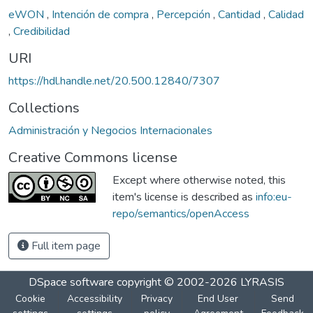
eWON
,
Intención de compra
,
Percepción
,
Cantidad
,
Calidad
,
Credibilidad
URI
https://hdl.handle.net/20.500.12840/7307
Collections
Administración y Negocios Internacionales
Creative Commons license
Except where otherwise noted, this
item's license is described as
info:eu-
repo/semantics/openAccess
Full item page
DSpace software
copyright © 2002-2026
LYRASIS
Cookie
Accessibility
Privacy
End User
Send