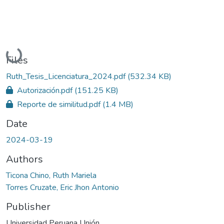
Loading...
Files
Ruth_Tesis_Licenciatura_2024.pdf
(532.34 KB)
Autorización.pdf
(151.25 KB)
Reporte de similitud.pdf
(1.4 MB)
Date
2024-03-19
Authors
Ticona Chino, Ruth Mariela
Torres Cruzate, Eric Jhon Antonio
Publisher
Universidad Peruana Unión