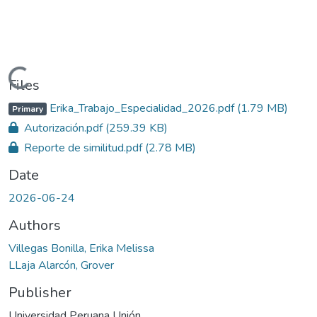
Loading...
Files
Erika_Trabajo_Especialidad_2026.pdf
(1.79 MB)
Primary
Autorización.pdf
(259.39 KB)
Reporte de similitud.pdf
(2.78 MB)
Date
2026-06-24
Authors
Villegas Bonilla, Erika Melissa
LLaja Alarcón, Grover
Publisher
Universidad Peruana Unión