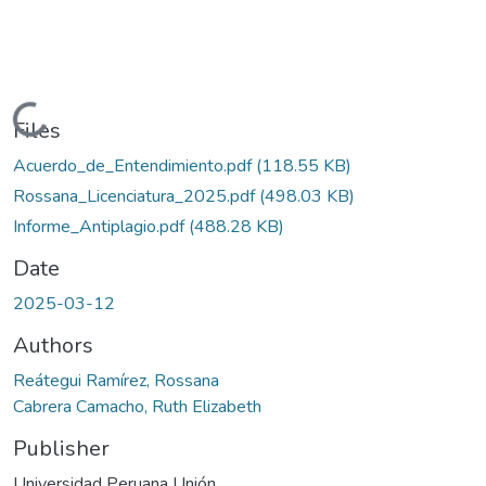
Loading...
Files
Acuerdo_de_Entendimiento.pdf
(118.55 KB)
Rossana_Licenciatura_2025.pdf
(498.03 KB)
Informe_Antiplagio.pdf
(488.28 KB)
Date
2025-03-12
Authors
Reátegui Ramírez, Rossana
Cabrera Camacho, Ruth Elizabeth
Publisher
Universidad Peruana Unión