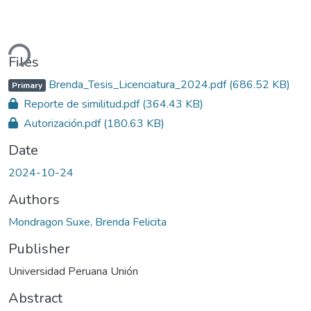
ding...
Files
Brenda_Tesis_Licenciatura_2024.pdf
(686.52 KB)
Primary
Reporte de similitud.pdf
(364.43 KB)
Autorización.pdf
(180.63 KB)
Date
2024-10-24
Authors
Mondragon Suxe, Brenda Felicita
Publisher
Universidad Peruana Unión
Abstract