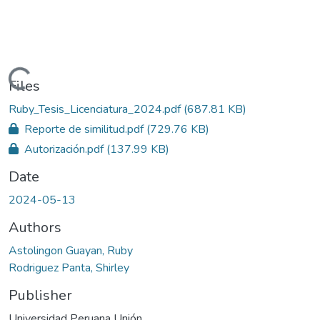
Loading...
Files
Ruby_Tesis_Licenciatura_2024.pdf
(687.81 KB)
Reporte de similitud.pdf
(729.76 KB)
Autorización.pdf
(137.99 KB)
Date
2024-05-13
Authors
Astolingon Guayan, Ruby
Rodriguez Panta, Shirley
Publisher
Universidad Peruana Unión