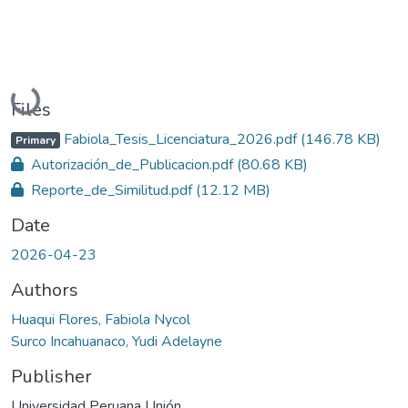
Loading...
Files
Fabiola_Tesis_Licenciatura_2026.pdf
(146.78 KB)
Primary
Autorización_de_Publicacion.pdf
(80.68 KB)
Reporte_de_Similitud.pdf
(12.12 MB)
Date
2026-04-23
Authors
Huaqui Flores, Fabiola Nycol
Surco Incahuanaco, Yudi Adelayne
Publisher
Universidad Peruana Unión