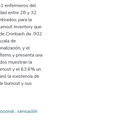
51 enfermeros del
dad entre 28 y 32
brados; para la
Burnout Inventory que
 de Cronbach de .902
scala de
alización, y el
0 ítems y presenta una
ados muestran la
urnout y el 63.6% un
inó la existencia de
 de burnout y sus
ocional
,
sensación