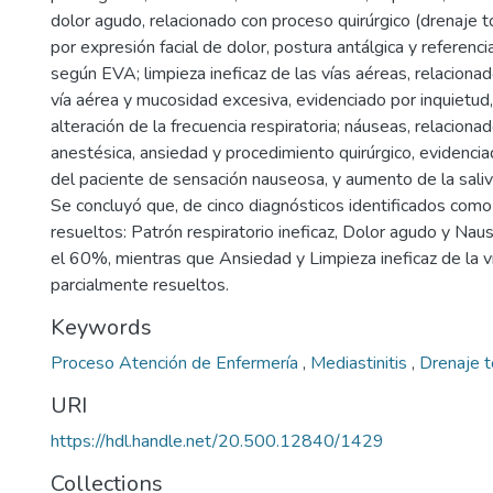
dolor agudo, relacionado con proceso quirúrgico (drenaje t
por expresión facial de dolor, postura antálgica y referenc
según EVA; limpieza ineficaz de las vías aéreas, relacion
vía aérea y mucosidad excesiva, evidenciado por inquietud
alteración de la frecuencia respiratoria; náuseas, relacion
anestésica, ansiedad y procedimiento quirúrgico, evidencia
del paciente de sensación nauseosa, y aumento de la saliv
Se concluyó que, de cinco diagnósticos identificados como p
resueltos: Patrón respiratorio ineficaz, Dolor agudo y Na
el 60%, mientras que Ansiedad y Limpieza ineficaz de la v
parcialmente resueltos.
Keywords
Proceso Atención de Enfermería
,
Mediastinitis
,
Drenaje t
URI
https://hdl.handle.net/20.500.12840/1429
Collections