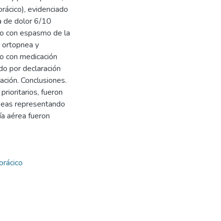
orácico), evidenciado
ia de dolor 6/10
ado con espasmo de la
, ortopnea y
ado con medicación
do por declaración
ación. Conclusiones.
rioritarios, fueron
useas representando
ía aérea fueron
orácico