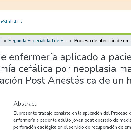
e
Statistics
d
Segunda Especialidad de Enfermería en Cuidados Quirúrgicos con Mención en Recuperación Posanestésica
Proceso de atención de enfermería aplicado a paciente posoperada de duodenopancreatectomía cefálica por neoplasia maligna de páncreas de la Unidad de Recuperación Post Anestésica de un hos
de enfermería aplicado a pac
ía cefálica por neoplasia ma
ción Post Anestésica de un h
Abstract
El presente trabajo consiste en la aplicación del Proceso 
enfermería a paciente adulto joven post operado de medias
perforación esofágica en el servicio de recuperación de e