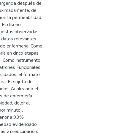
mergencia después de
proximadamente, de
urar la permeabilidad
. El diseño
spuestas observadas
os datos relevantes
s de enfermería. Como
ía en cinco etapas:
ión. Como instrumento
Patrones Funcionales
cuidados, el formato
ra. El sujeto de
ados. Analizando el
os de enfermería
siedad, dolor al
por minuto),
menor a 93%;
medad evidenciado
seas y preocupación;