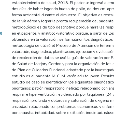
establecimiento de salud, 2018. El paciente ingresó a e
dos días de haber ingerido hueso de pollo, de dos cm. a
forma accidental durante el almuerzo. El objetivo es resta
de la vía aérea y lograr la pronta recuperación del paciente
metodológico es de tipo descriptivo porque narra las re
B)
en el paciente, y analítico-valorativo porque, a partir de l
obtenidos en la valoración, se formularon los diagnóstico
metodología se utilizó el Proceso de Atención de Enfermer
valoración, diagnostico, planificación, ejecución y evaluac
de recolección de datos se usó la guía de valoración por 
de Salud de Marjory Gordon y para la organización de los 
de Plan de Cuidados Funcional adaptado por la investigado
estudio es el paciente M. C. M. varón adulto joven. Result
estudio de caso se identificaron los siguientes diagnóstic
prioritarios: patrón respiratorio ineficaz, relacionado con an
respirar e hiperventilación, evidenciado por taquípnea (24 
respiración profunda y dolorosa y saturación de oxigeno 
ansiedad, relacionado con problemas económicos y enfer
por angustia, irritabilidad, sobre excitación, inquietud, náu