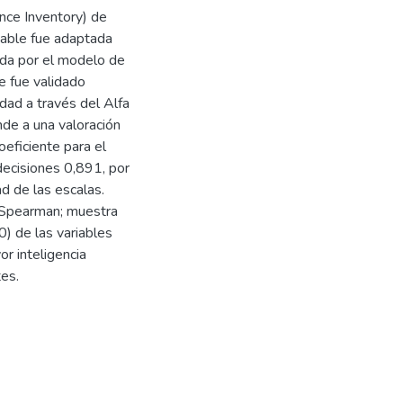
nce Inventory) de
iable fue adaptada
ada por el modelo de
e fue validado
idad a través del Alfa
nde a una valoración
oeficiente para el
decisiones 0,891, por
ad de las escalas.
 Spearman; muestra
0) de las variables
r inteligencia
es.