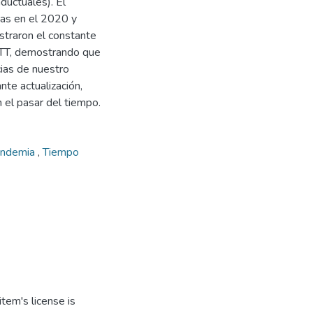
ductuales). El
tas en el 2020 y
traron el constante
OTT, demostrando que
ias de nuestro
te actualización,
n el pasar del tiempo.
andemia
,
Tiempo
tem's license is