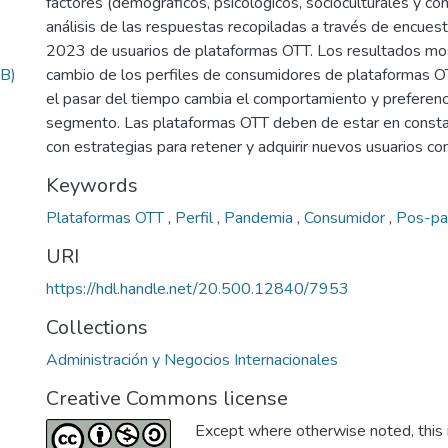
factores (demográficos, psicológicos, socioculturales y con
análisis de las respuestas recopiladas a través de encues
2023 de usuarios de plataformas OTT. Los resultados mos
B)
cambio de los perfiles de consumidores de plataformas 
el pasar del tiempo cambia el comportamiento y preferenc
)
segmento. Las plataformas OTT deben de estar en constan
con estrategias para retener y adquirir nuevos usuarios co
Keywords
Plataformas OTT
,
Perfil
,
Pandemia
,
Consumidor
,
Pos-p
URI
https://hdl.handle.net/20.500.12840/7953
Collections
Administración y Negocios Internacionales
Creative Commons license
Except where otherwise noted, this i