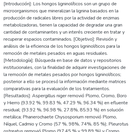
[Introducción]: Los hongos ligninolíticos son un grupo de
microorganismos que mineralizan la lignina basados en la
producción de radicales libres por la actividad de enzimas
metabolizadoras, tienen la capacidad de degradar una gran
cantidad de contaminantes y un interés creciente en tratar y
recuperar espacios contaminados. [Objetivo]: Revisión y
análisis de la eficiencia de los hongos ligninolíticos para la
remoción de metales pesados en aguas residuales.
[Metodología]: Búsqueda en base de datos y repositorios
institucionales, con la finalidad de adquirir investigaciones de
la remoción de metales pesados por hongos ligninolíticos;
posterior a ello se procesó la información mediante matrices
comparativas para la evaluación de los tratamientos.
[Resultados]: Aspergillus niger removió Plomo, Cromo, Boro
y Hierro (93.92 %, 99.83 %, 47.29 %, 96.34 %) en efluente
residual; (93.92 %, 96.98 %, 27.8%, 85.93 %) en solución
metálica; Phanerochaete Chysosporium removió Plomo,
Níquel, Cadmio y Cromo (57 %, 98%, 74%, 85 %); Pleurotus
ostreatus removió Plomo (97.45 % y 99.89 %) y Cromo