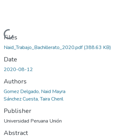
Loading...
Files
Naid_Trabajo_Bachillerato_2020.pdf
(388.63 KB)
Date
2020-08-12
Authors
Gomez Delgado, Naid Mayra
Sánchez Cuesta, Taira Cheril
Publisher
Universidad Peruana Unión
Abstract