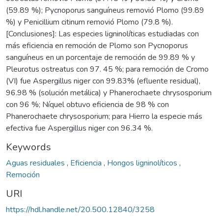
(59.89 %); Pycnoporus sanguíneus removió Plomo (99.89
%) y Penicillium citinum removió Plomo (79.8 %).
[Conclusiones]: Las especies ligninolíticas estudiadas con
más eficiencia en remoción de Plomo son Pycnoporus
sanguíneus en un porcentaje de remoción de 99.89 % y
Pleurotus ostreatus con 97. 45 %; para remoción de Cromo
(VI) fue Aspergillus niger con 99.83% (efluente residual),
96.98 % (solución metálica) y Phanerochaete chrysosporium
con 96 %; Níquel obtuvo eficiencia de 98 % con
Phanerochaete chrysosporium; para Hierro la especie más
efectiva fue Aspergillus niger con 96.34 %.
Keywords
Aguas residuales
,
Eficiencia
,
Hongos ligninolíticos
,
Remoción
URI
https://hdl.handle.net/20.500.12840/3258