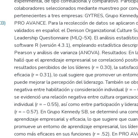
experimental, de tipo correlacional y comparativo. Partici
colaboradores seleccionados mediante muestreo por conv
pertenecientes a tres empresas: GYTRES, Grupo Kennedy 
KB)
PRO AVANCE. Para la recolección de datos se aplicaron 
validados en español: el Denison Organizational Culture Su
Leadership Questionnaire (MLQ-5X). El análisis estadístico
software R (versión 4.3.1), empleando estadística descript
Pearson y análisis de varianza (ANOVA). Resultados: En l
halló que el aprendizaje empresarial se correlacionó posit
resultados percibidos de los líderes (r = 0.30), la satisfacci
eficacia (r = 0.31), lo cual sugiere que promover un entorn
puede mejorar la percepción del liderazgo. También se obs
negativa entre habilitación y consideración individual (r =
se evidenció una relación negativa entre cultura organizaci
individual (r = – 0.55), así como entre participación y lider
(r = – 0.57). En Grupo Kennedy SB, se determinó una corre
aprendizaje empresarial y eficacia, lo que sugiere que cuan
promueve un entorno de aprendizaje empresarial, los líder
como más eficaces en sus funciones (r = .52). En PRO AV