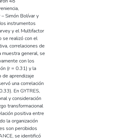
paron 48
eniencia,
– Simón Bolívar y
dos instrumentos
rvey y el Multifactor
 se realizó con el
iva, correlaciones de
a muestra general, se
ivamente con los
ón (r = 0.31) y la
o de aprendizaje
ervó una correlación
 – 0.33). En GYTRES,
onal y consideración
azgo transformacional
lación positiva entre
do la organización
es son percibidos
ANCE, se identificó