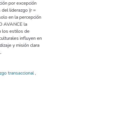
cción por excepción
 del liderazgo (r =
solo en la percepción
PRO AVANCE la
 los estilos de
culturales influyen en
izaje y misión clara
.
zgo transaccional
,